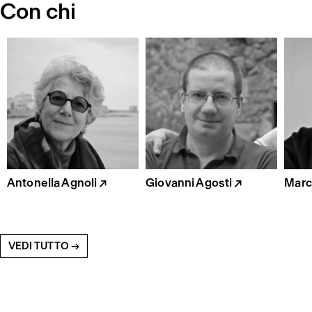
Con chi
Antonella Agnoli ↗
Giovanni Agosti ↗
Marc
VEDI TUTTO →