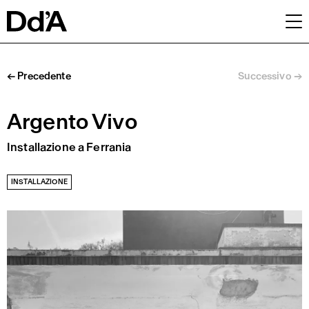
Cosa facciamo
← Precedente
Successivo →
Con chi
Pubblicazioni
Argento Vivo
Chi siamo
Archivio
Installazione a Ferrania
INSTALLAZIONE