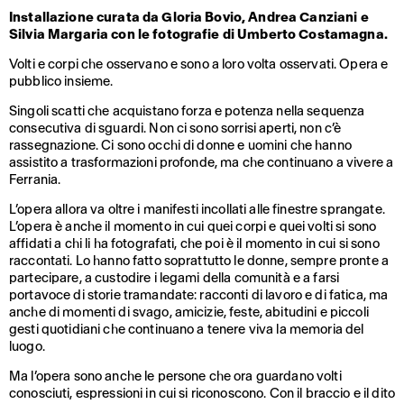
Installazione curata da Gloria Bovio, Andrea Canziani e
Silvia Margaria con le fotografie di Umberto Costamagna.
Volti e corpi che osservano e sono a loro volta osservati. Opera e
pubblico insieme.
Singoli scatti che acquistano forza e potenza nella sequenza
consecutiva di sguardi. Non ci sono sorrisi aperti, non c’è
rassegnazione. Ci sono occhi di donne e uomini che hanno
assistito a trasformazioni profonde, ma che continuano a vivere a
Ferrania.
L’opera allora va oltre i manifesti incollati alle finestre sprangate.
L’opera è anche il momento in cui quei corpi e quei volti si sono
affidati a chi li ha fotografati, che poi è il momento in cui si sono
raccontati. Lo hanno fatto soprattutto le donne, sempre pronte a
partecipare, a custodire i legami della comunità e a farsi
portavoce di storie tramandate: racconti di lavoro e di fatica, ma
anche di momenti di svago, amicizie, feste, abitudini e piccoli
gesti quotidiani che continuano a tenere viva la memoria del
luogo.
Ma l’opera sono anche le persone che ora guardano volti
conosciuti, espressioni in cui si riconoscono. Con il braccio e il dito