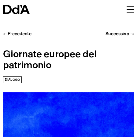
Cosa facciamo
← Precedente
Successivo →
Con chi
Pubblicazioni
Giornate europee del
Chi siamo
Archivio
patrimonio
DIALOGO