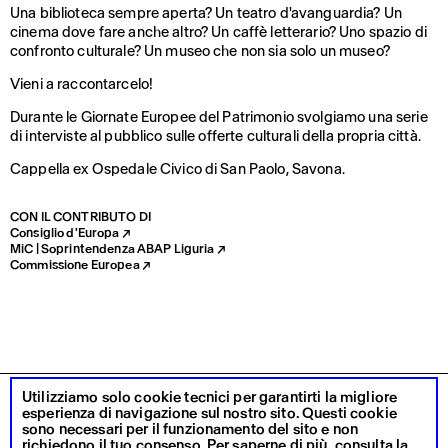
Una biblioteca sempre aperta? Un teatro d'avanguardia? Un
cinema dove fare anche altro? Un caffè letterario? Uno spazio di
confronto culturale? Un museo che non sia solo un museo?
Vieni a raccontarcelo!
Durante le Giornate Europee del Patrimonio svolgiamo una serie
di interviste al pubblico sulle offerte culturali della propria città.
Cappella ex Ospedale Civico di San Paolo, Savona.
CON IL CONTRIBUTO DI
Consiglio d'Europa ↗
MiC | Soprintendenza ABAP Liguria ↗
Commissione Europea ↗
Utilizziamo solo cookie tecnici per garantirti la migliore
DIALOGHI D’ARTE S.R.L.
MILANO
,
SAVONA
PRIVACY POLICY
esperienza di navigazione sul nostro sito. Questi cookie
IMPRESA SOCIALE
P. IVA 11690810962
COOKIE POLICY
sono necessari per il funzionamento del sito e non
NEWSLETTER
INSTAGRAM
richiedono il tuo consenso. Per saperne di più, consulta la